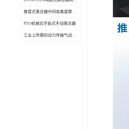
推盘式离合器中间金属盘摩擦盘18寸
PTO机械式手扳式手动离合器
工业上所需的动力传输气动离合器WCB424