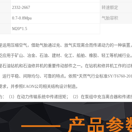
2332-2667
转速额定
0.7-0.8Mpa
气胎容积
M20*1.5
是运用压缩空气，借助气胎通过充、放气实现离合而传递动力的一种装置
泛应用于矿山、冶金、石油、建材、化工、船舶、橡胶、轻工等机械行业
是石油钻机和石油修井机的重要传动部件之一。在钻机和修井机工作的过
运行平稳、间隙均匀、可靠的特点。依照*天然气行业标准SY/T6760-
要求，并参照EAON公司相关结构设计制造。
为：（1）在动力传输系统中传递扭矩；（2）在泵组中充当离合器和传递