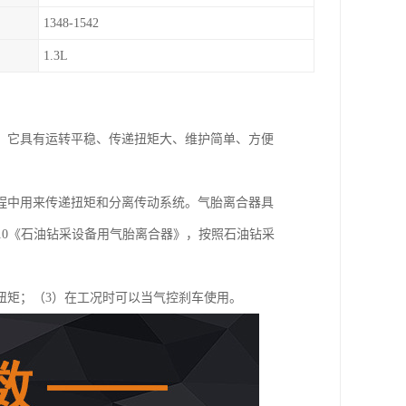
1348-1542
1.3L
，它具有运转平稳、传递扭矩大、维护简单、方便
。
程中用来传递扭矩和分离传动系统。气胎离合器具
2010《石油钻采设备用气胎离合器》，按照石油钻采
扭矩；（3）在工况时可以当气控刹车使用。