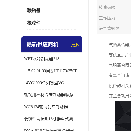
转速极限
联轴器
工作压力
橡胶件
进气管螺纹
最新供应商机
更多
气胎离合器
等优点。广
WPT水冷制动器218
气胎离合器
115.02.01.00闸瓦LT1170/250T
有离合迅速、
14VC1000单列宽型VC
设备的相关
轧钢用棒材冷床制动器摩擦片218
其主要功用
WCB124辅助刹车制动器
低惯性高扭矩18寸推盘式离合器中心盘齿盘W18-11-101
DY-A-FLEX隔膜式离合器闸瓦总成7015125A