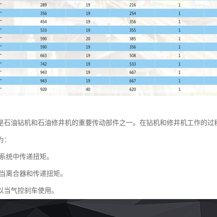
是石油钻机和石油修井机的重要传动部件之一。在钻机和修井机工作的过
为：
系统中传递扭矩。
当离合器和传递扭矩。
以当气控刹车使用。