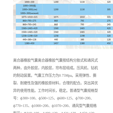
离合器橡胶气囊离合器橡胶气囊按结构分胎式和通风式
两种，由外胶层，内胶层，帘布层组成。压风机、钻机
的制动装置。气囊工作压力为0.75Mpa。采用弹性、撕
裂、耐磨性及强的橡胶原材料，合理的配合。突出其优
异的使用性能。工作时间长，稳定。普通型气囊规格型
号：ф300×100、ф500×125、ф600×125、ф700×200、
ф770×135、ф1000×200、ф1070×200、通风型气囊规格