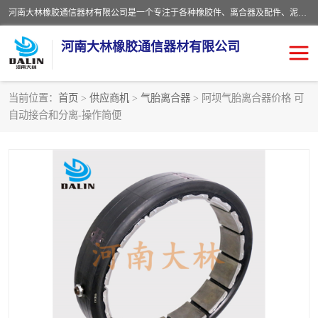
河南大林橡胶通信器材有限公司是一个专注于各种橡胶件、离合器及配件、泥浆泵及配件等产品设计制造和加工的企业。产品应用于矿山、冶金、石油、钢铁、化工、水泥、船舶、造纸、通用机械等各种大功率机械传动或制动装置。
河南大林橡胶通信器材有限公司
当前位置：
首页
>
供应商机
>
气胎离合器
> 阿坝气胎离合器价格 可
自动接合和分离-操作简便
推盘离合器
通风离合器
VC离合器
矿山离合器
PO隔膜离合器
气胎离合器
泥浆泵空气包胶囊
气动元件
DY隔膜式离合器
CB离合器
KB离合器
实芯轮胎