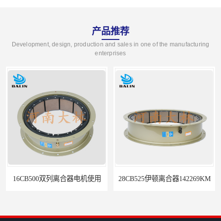
产品推荐
Development, design, production and sales in one of the manufacturing
enterprises
16CB500双列离合器电机使用
28CB525伊顿离合器142269KM