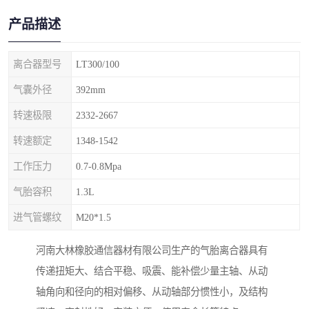
产品描述
离合器型号
LT300/100
气囊外径
392mm
转速极限
2332-2667
转速额定
1348-1542
工作压力
0.7-0.8Mpa
气胎容积
1.3L
进气管螺纹
M20*1.5
河南大林橡胶通信器材有限公司生产的气胎离合器具有
传递扭矩大、结合平稳、吸震、能补偿少量主轴、从动
轴角向和径向的相对偏移、从动轴部分惯性小，及结构