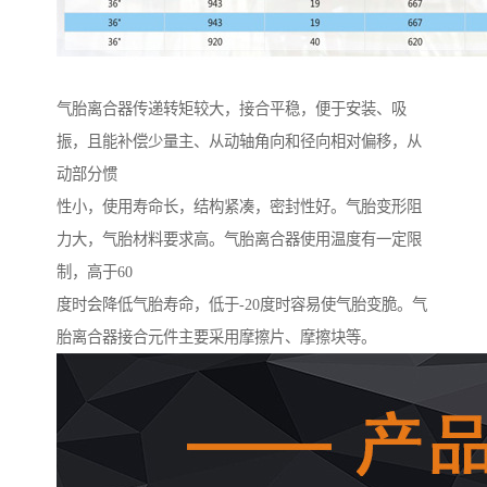
气胎离合器传递转矩较大，接合平稳，便于安装、吸
振，且能补偿少量主、从动轴角向和径向相对偏移，从
动部分惯
性小，使用寿命长，结构紧凑，密封性好。气胎变形阻
力大，气胎材料要求高。气胎离合器使用温度有一定限
制，高于60
度时会降低气胎寿命，低于-20度时容易使气胎变脆。气
胎离合器接合元件主要采用摩擦片、摩擦块等。