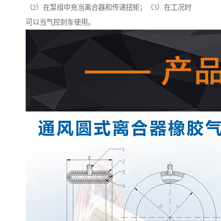
（2）在泵组中充当离合器和传递扭矩；（3）在工况时
可以当气控刹车使用。