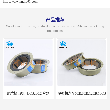
http://www.hndl001.com
产品推荐
Development, design, production and sales in one of the manufacturing
enterprises
肥皂挤出机用6CB200离合器
冷镦机刹车6CB,8CB,12CB,18CB