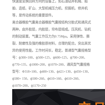
快速度变换回转方向的设备上，如石油钻井机械、船
舶、造纸、矿山、大型机械压力机、挖掘机、修井机
等，是传动系统的重要部件。
离合器橡胶气囊离合器橡胶气囊按结构分胎式和通风式
两种，由外胶层，内胶层，帘布层组成。压风机、钻机
的制动装置。气囊工作压力为0.75Mpa。采用弹性、撕
裂、耐磨性及强的橡胶原材料，合理的配合。突出其优
异的使用性能。工作时间长，稳定。普通型气囊规格型
号：ф300×100、ф500×125、ф600×125、ф700×200、
ф770×135、ф1000×200、ф1070×200、通风型气囊规格
型号：Ф318×100、ф400×130、ф421×130、ф450×130、
ф580× 150、ф500×260、ф610×160、ф610×260、
ф1070×200、ф1170×250