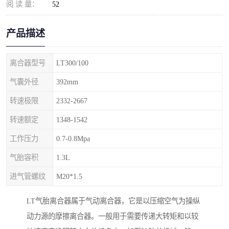
阅 读 量：
52
产品描述
离合器型号
LT300/100
气囊外径
392mm
转速极限
2332-2667
转速额定
1348-1542
工作压力
0.7-0.8Mpa
气胎容积
1.3L
进气管螺纹
M20*1.5
LT气胎离合器属于气动离合器，它是以压缩空气为操纵
动力源的摩擦离合器。一般用于需要传递大转矩和以较