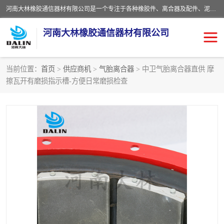
河南大林橡胶通信器材有限公司是一个专注于各种橡胶件、离合器及配件、泥浆泵及配件等产品设计制造和加工的企业。产品应用于矿山、冶金、石油、钢铁、化工、水泥、船舶、造纸、通用机械等各种大功率机械传动或制动装置。
河南大林橡胶通信器材有限公司
当前位置：
首页
>
供应商机
>
气胎离合器
> 中卫气胎离合器直供 摩
擦瓦开有磨损指示槽-方便日常磨损检查
推盘离合器
通风离合器
VC离合器
矿山离合器
PO隔膜离合器
气胎离合器
泥浆泵空气包胶囊
气动元件
DY隔膜式离合器
CB离合器
KB离合器
实芯轮胎