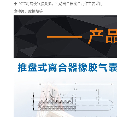
于-20℃时易使气胎变脆。气动离合器接合元件主要采用
摩擦片、摩擦块等。